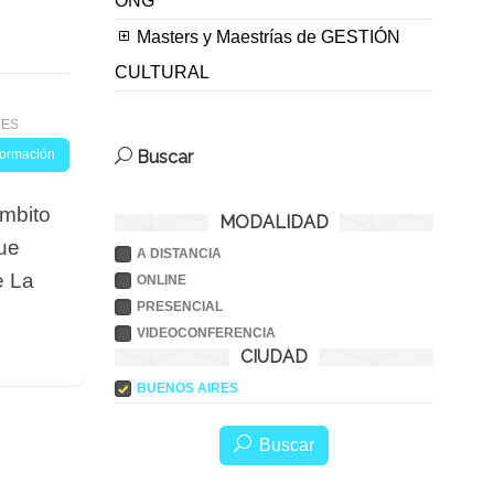
ONG
Masters y Maestrías de GESTIÓN
CULTURAL
RES
nformación
Buscar
ámbito
MODALIDAD
fue
A DISTANCIA
e La
ONLINE
PRESENCIAL
VIDEOCONFERENCIA
CIUDAD
BUENOS AIRES
Buscar