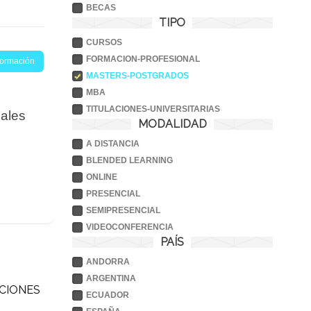
BECAS
TIPO
CURSOS
FORMACION-PROFESIONAL
nformación
MASTERS-POSTGRADOS
MBA
TITULACIONES-UNIVERSITARIAS
iales
MODALIDAD
A DISTANCIA
BLENDED LEARNING
ONLINE
PRESENCIAL
SEMIPRESENCIAL
VIDEOCONFERENCIA
PAÍS
ANDORRA
ARGENTINA
ACIONES
ECUADOR