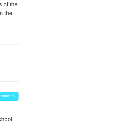
 of the
n the
nformación
chool,