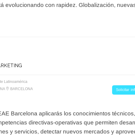
stá evolucionando con rapidez. Globalización, nueva
ARKETING
de Latinoamérica
ONA
BARCELONA
Solicitar i
EAE Barcelona aplicarás los conocimientos técnicos,
mpetencias directivas-operativas que permiten desarr
nes y servicios, detectar nuevos mercados y aprovec