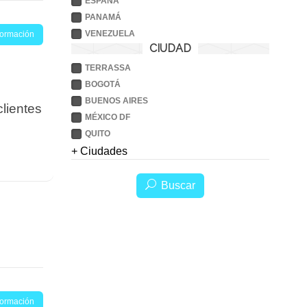
ESPAÑA
PANAMÁ
VENEZUELA
nformación
CIUDAD
TERRASSA
BOGOTÁ
BUENOS AIRES
clientes
MÉXICO DF
QUITO
+ Ciudades
Buscar
nformación