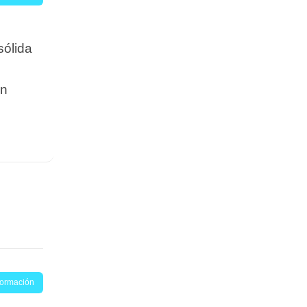
sólida
on
nformación