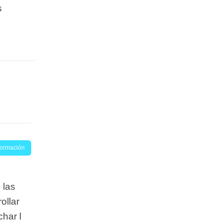
s
nformación
 las
ollar
har l