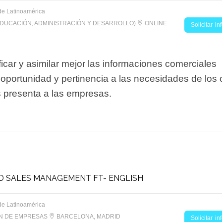
de Latinoamérica
EDUCACIÓN, ADMINISTRACIÓN Y DESARROLLO)
ONLINE
Solicitar i
icar y asimilar mejor las informaciones comerciales
 oportunidad y pertinencia a las necesidades de los 
s presenta a las empresas.
D SALES MANAGEMENT FT- ENGLISH
de Latinoamérica
ON DE EMPRESAS
BARCELONA, MADRID
Solicitar i