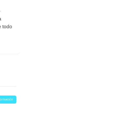
e
a
e todo
nformación