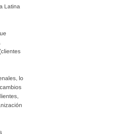
a Latina
que
a
clientes
nales, lo
s cambios
lientes,
anización
s