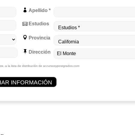
Apellido *
Estudios
Provincia
Dirección
te, a la lista de distribución de ar.cursosypostgrados.com