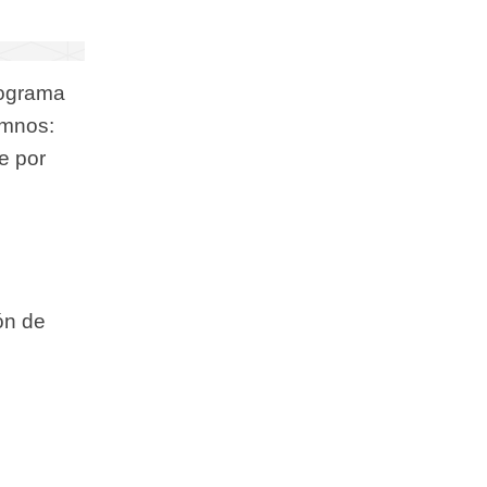
rograma
umnos:
e por
ón de