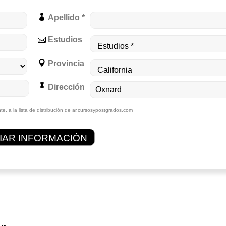
Apellido *
Estudios
Provincia
Dirección
te, a la lista de distribución de ar.cursosypostgrados.com