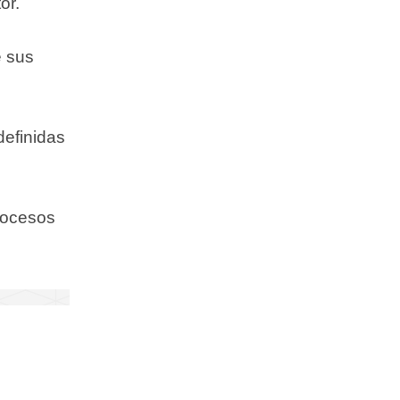
or.
e sus
definidas
procesos