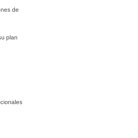
ones de
su plan
ncionales