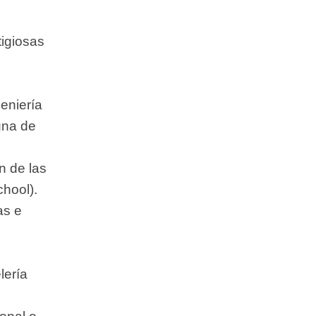
tigiosas
eniería
una de
n de las
hool).
as e
lería