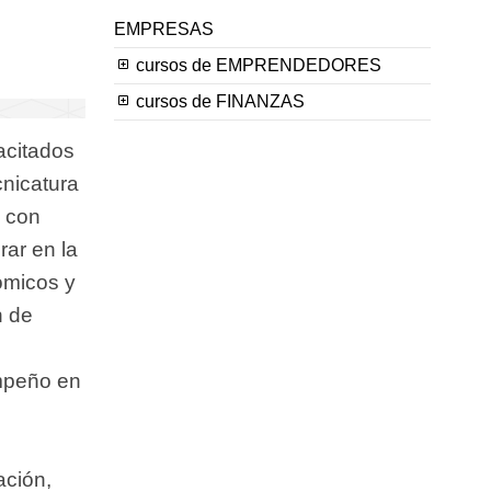
EMPRESAS
cursos de EMPRENDEDORES
cursos de FINANZAS
acitados
cnicatura
s con
rar en la
ómicos y
n de
empeño en
ación,