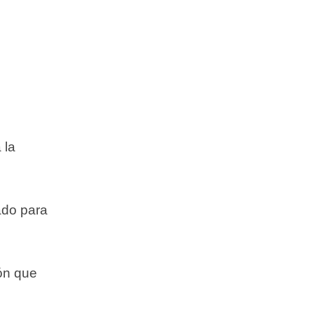
 la
ado para
ión que