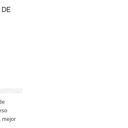
 DE
de
eso
a mejor